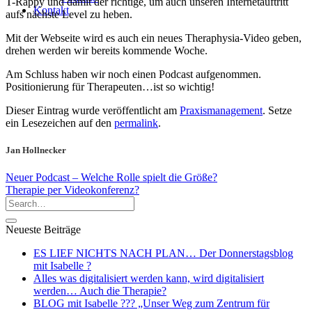
T-Rappy und damit der richtige, um auch unseren Internetauftritt
Kontakt
aufs nächste Level zu heben.
Mit der Webseite wird es auch ein neues Theraphysia-Video geben,
drehen werden wir bereits kommende Woche.
Am Schluss haben wir noch einen Podcast aufgenommen.
Positionierung für Therapeuten…ist so wichtig!
Dieser Eintrag wurde veröffentlicht am
Praxismanagement
. Setze
ein Lesezeichen auf den
permalink
.
Jan Hollnecker
Neuer Podcast – Welche Rolle spielt die Größe?
Therapie per Videokonferenz?
Neueste Beiträge
ES LIEF NICHTS NACH PLAN… Der Donnerstagsblog
mit Isabelle ?
Alles was digitalisiert werden kann, wird digitalisiert
werden… Auch die Therapie?
BLOG mit Isabelle ??‍? „Unser Weg zum Zentrum für