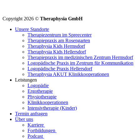
Copyright 2026 ©
Theraphysia GmbH
Unsere Standorte
Therapiezentrum im Spreecenter
Therapiepraxis am Rosengarten
Theraphysia Kids Hermsdorf
Theraphysia Kids Hellersdorf
Therapiepraxis im medizinischen Zentrum Hermsdorf
Logopädische Praxis im Zentrum für Kommunikation
Logopädische Praxis Hellersdorf
Theraphysia AKUT Klinikkooperationen
Leistungen
Logopädie
Ergotherapie
Physiotherapie
Klinikkooperationen
Intensivtherapie (Kinder)
Termin anfragen
Über uns
Karriere
Fortbildungen
Podcast