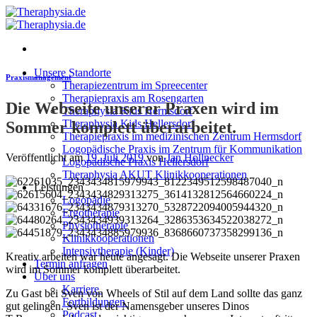
Zum
Inhalt
springen
Unsere Standorte
Praxismanagement
Therapiezentrum im Spreecenter
Therapiepraxis am Rosengarten
Die Webseite unserer Praxen wird im
Theraphysia Kids Hermsdorf
Theraphysia Kids Hellersdorf
Sommer komplett überarbeitet.
Therapiepraxis im medizinischen Zentrum Hermsdorf
Logopädische Praxis im Zentrum für Kommunikation
Veröffentlicht am
19. Juli 2019
von
Jan Hollnecker
Logopädische Praxis Hellersdorf
Theraphysia AKUT Klinikkooperationen
Leistungen
Logopädie
Ergotherapie
Physiotherapie
Klinikkooperationen
Intensivtherapie (Kinder)
Kreativ arbeiten war heute angesagt. Die Webseite unserer Praxen
Termin anfragen
wird im Sommer komplett überarbeitet.
Über uns
Karriere
Zu Gast bei Sven von Wheels of Stil auf dem Land sollte das ganz
Fortbildungen
gut gelingen. Sven ist der Namensgeber unseres Dinos
Podcast