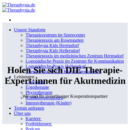
Zum
Inhalt
springen
Unsere Standorte
Therapiezentrum im Spreecenter
Therapiepraxis am Rosengarten
Theraphysia Kids Hermsdorf
Theraphysia Kids Hellersdorf
Therapiepraxis im medizinischen Zentrum Hermsdorf
Logopädische Praxis im Zentrum für Kommunikation
Logopädische Praxis Hellersdorf
Holen Sie sich DIE Therapie-
Theraphysia AKUT Klinikkooperationen
Leistungen
Expert:innen für Akutmedizin
Logopädie
Ergotherapie
Physiotherapie
Wir sind Ihr zuverlässiger Kooperationspartner
Klinikkooperationen
Intensivtherapie (Kinder)
Termin anfragen
Über uns
Karriere
Fortbildungen
Podcast