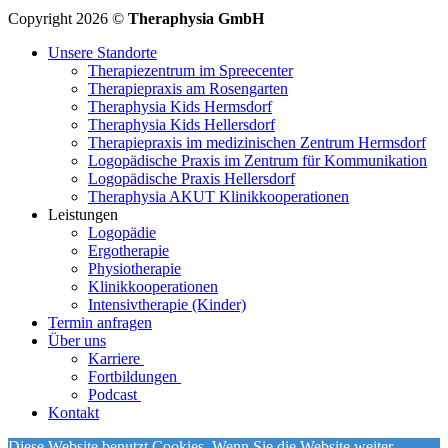
Copyright 2026 ©
Theraphysia GmbH
Unsere Standorte
Therapiezentrum im Spreecenter
Therapiepraxis am Rosengarten
Theraphysia Kids Hermsdorf
Theraphysia Kids Hellersdorf
Therapiepraxis im medizinischen Zentrum Hermsdorf
Logopädische Praxis im Zentrum für Kommunikation
Logopädische Praxis Hellersdorf
Theraphysia AKUT Klinikkooperationen
Leistungen
Logopädie
Ergotherapie
Physiotherapie
Klinikkooperationen
Intensivtherapie (Kinder)
Termin anfragen
Über uns
Karriere
Fortbildungen
Podcast
Kontakt
Diese Website benutzt Cookies. Wenn Sie die Website weiter