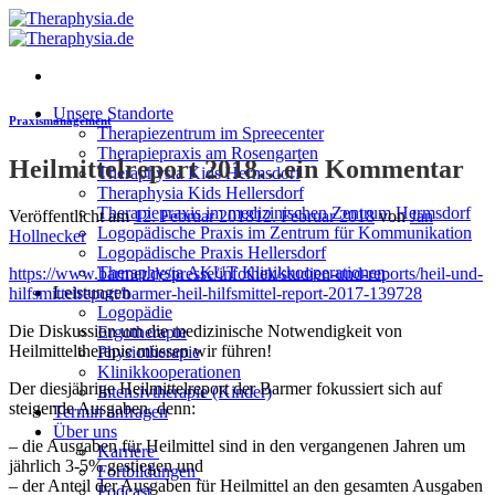
Zum
Inhalt
springen
Unsere Standorte
Praxismanagement
Therapiezentrum im Spreecenter
Therapiepraxis am Rosengarten
Heilmittelreport 2018…ein Kommentar
Theraphysia Kids Hermsdorf
Theraphysia Kids Hellersdorf
Therapiepraxis im medizinischen Zentrum Hermsdorf
Veröffentlicht am
12. Februar 2018
12. Februar 2018
von
Jan
Logopädische Praxis im Zentrum für Kommunikation
Hollnecker
Logopädische Praxis Hellersdorf
Theraphysia AKUT Klinikkooperationen
https://www.barmer.de/presse/infothek/studien-und-reports/heil-und-
Leistungen
hilfsmittelreport/barmer-heil-hilfsmittel-report-2017-139728
Logopädie
Die Diskussion um die medizinische Notwendigkeit von
Ergotherapie
Heilmitteltherapie müssen wir führen!
Physiotherapie
Klinikkooperationen
Der diesjährige Heilmittelreport der Barmer fokussiert sich auf
Intensivtherapie (Kinder)
steigende Ausgaben, denn:
Termin anfragen
Über uns
– die Ausgaben für Heilmittel sind in den vergangenen Jahren um
Karriere
jährlich 3-5% gestiegen und
Fortbildungen
– der Anteil der Ausgaben für Heilmittel an den gesamten Ausgaben
Podcast