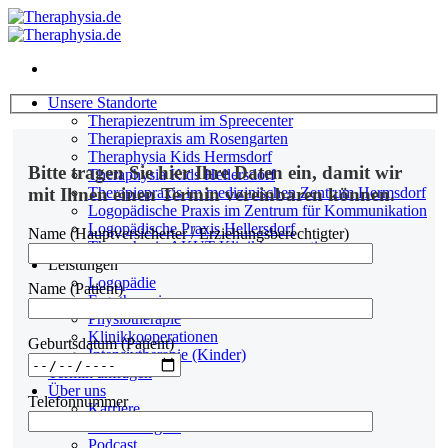
Zum
Inhalt
springen
Unsere Standorte
Therapiezentrum im Spreecenter
Therapiepraxis am Rosengarten
Theraphysia Kids Hermsdorf
Bitte tragen Sie hier Ihre Daten ein, damit wir
Theraphysia Kids Hellersdorf
Therapiepraxis im medizinischen Zentrum Hermsdorf
mit Ihnen einen Termin vereinbaren können.
Logopädische Praxis im Zentrum für Kommunikation
Logopädische Praxis Hellersdorf
Name (Hauptversicherter / Erziehungsberechtigter)
Theraphysia AKUT Klinikkooperationen
Leistungen
Logopädie
Name (Patient)
Ergotherapie
Physiotherapie
Klinikkooperationen
Geburtsdatum (Patient)
Intensivtherapie (Kinder)
Termin anfragen
Über uns
Telefonnummer
Karriere
Fortbildungen
Podcast