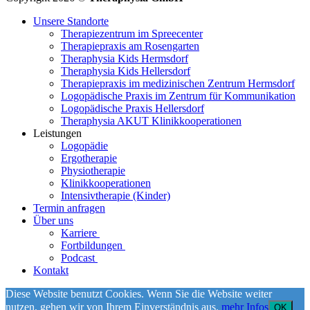
Unsere Standorte
Therapiezentrum im Spreecenter
Therapiepraxis am Rosengarten
Theraphysia Kids Hermsdorf
Theraphysia Kids Hellersdorf
Therapiepraxis im medizinischen Zentrum Hermsdorf
Logopädische Praxis im Zentrum für Kommunikation
Logopädische Praxis Hellersdorf
Theraphysia AKUT Klinikkooperationen
Leistungen
Logopädie
Ergotherapie
Physiotherapie
Klinikkooperationen
Intensivtherapie (Kinder)
Termin anfragen
Über uns
Karriere
Fortbildungen
Podcast
Kontakt
Diese Website benutzt Cookies. Wenn Sie die Website weiter
nutzen, gehen wir von Ihrem Einverständnis aus.
mehr Infos
OK