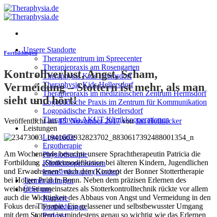
Zum
Inhalt
springen
Unsere Standorte
Fortbildungen
Therapiezentrum im Spreecenter
Therapiepraxis am Rosengarten
Kontrollverlust, Angst, Scham,
Theraphysia Kids Hermsdorf
Theraphysia Kids Hellersdorf
Vermeidung – Stottern ist mehr, als man
Therapiepraxis im medizinischen Zentrum Hermsdorf
sieht und hört!
Logopädische Praxis im Zentrum für Kommunikation
Logopädische Praxis Hellersdorf
Theraphysia AKUT Klinikkooperationen
Veröffentlicht am
15. November 2017
von
Jan Hollnecker
Leistungen
Logopädie
Ergotherapie
Am Wochenende besuchte unsere Sprachtherapeutin Patricia die
Physiotherapie
Fortbildung „Stottermodifikation bei älteren Kindern, Jugendlichen
Klinikkooperationen
und Erwachsenen“ nach dem Konzept der Bonner Stottertherapie
Intensivtherapie (Kinder)
bei Holger Prüß in Bonn. Neben dem präzisen Erlernen des
Termin anfragen
weichen Stimmeinsatzes als Stotterkontrolltechnik rückte vor allem
Über uns
auch die Wichtigkeit des Abbaus von Angst und Vermeidung in den
Karriere
Fokus der Therapie. Ein gelassener und selbstbewusster Umgang
Fortbildungen
mit dem Stottern ist mindestens genau so wichtig wie das Erlernen
Podcast