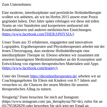
Zum Unternehmen:
Eine moderne, interdisziplinäre und persönliche Heilmitteltherapie
wollten wir anbieten, als wir im Herbst 2015 unsere erste Praxis
gegründet haben. Drei Jahre später erbringen wir diese mit tollen
Teams an vier Standorten und kooperieren umfassend mit
Krankenhäusern und anderen medizinischen Einrichtungen.
(
https://www.facebook.com/THERAPHYSIA/
)
Unser Team aus 35 erfahrenen, engagierten und innovativen
Logopäden, Ergotherapeuten und Physiotherapeuten arbeitet mit der
festen Überzeugung, dass moderne Heilmitteltherapie eine
interdisziplinäre Therapie ist. Ebenso arbeiten wir zusammen mit
unserem hauseigenen Medizininformatiker an der Konzeption und
Entwicklung von eigenen therapeutischen Materialien und Apps
(
https://www.facebook.com/tirappy/
).
Unter der Domain
https://dieonlinetherapeuten.de/
arbeiten wir an
Coachingangeboten für Eltern mit Kindern von 0-7 Jahren und
versuchen so, die Chancen der neuen Medien für unseren
therapeutischen Alltag zu nutzen.
Neugierig? Dann besuchen Sie mich auf Instagram
(https://www.instagram.com/ jan_theraphysia/?hl=de), rufen Sie an
(01795382829) oder bewerben Sie sich jetzt per Email an