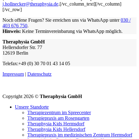
j.hollnecker@theraphysia.de
.[/vc_column_text][/vc_column]
[/vc_row]
Noch offene Fragen? Sie erreichen uns via WhatsApp unter
030 /
403 676 750
.
Hinweis:
Keine Terminvereinbarung via WhatsApp möglich.
Theraphysia GmbH
Hellersdorfer Str. 77
12619 Berlin
Telefax:+49 (0) 30 70 01 43 14 05
Impressum
|
Datenschutz
Copyright 2026 ©
Theraphysia GmbH
Unsere Standorte
Therapiezentrum im Spreecenter
Therapiepraxis am Rosengarten
Theraphysia Kids Hermsdorf
Theraphysia Kids Hellersdorf
Therapiepraxis im medizinischen Zentrum Hermsdorf