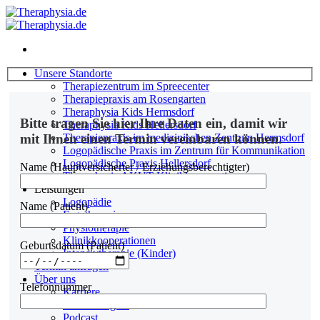
Zum
Inhalt
springen
Unsere Standorte
Therapiezentrum im Spreecenter
Therapiepraxis am Rosengarten
Theraphysia Kids Hermsdorf
Bitte tragen Sie hier Ihre Daten ein, damit wir
Theraphysia Kids Hellersdorf
Therapiepraxis im medizinischen Zentrum Hermsdorf
mit Ihnen einen Termin vereinbaren können.
Logopädische Praxis im Zentrum für Kommunikation
Logopädische Praxis Hellersdorf
Name (Hauptversicherter / Erziehungsberechtigter)
Theraphysia AKUT Klinikkooperationen
Leistungen
Logopädie
Name (Patient)
Ergotherapie
Physiotherapie
Klinikkooperationen
Geburtsdatum (Patient)
Intensivtherapie (Kinder)
Termin anfragen
Über uns
Telefonnummer
Karriere
Fortbildungen
Podcast