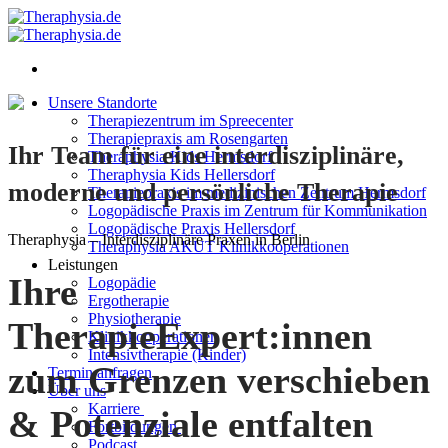
Zum
Inhalt
springen
Unsere Standorte
Therapiezentrum im Spreecenter
Therapiepraxis am Rosengarten
Ihr Team für eine interdisziplinäre,
Theraphysia Kids Hermsdorf
Theraphysia Kids Hellersdorf
moderne und persönliche Therapie
Therapiepraxis im medizinischen Zentrum Hermsdorf
Logopädische Praxis im Zentrum für Kommunikation
Logopädische Praxis Hellersdorf
Theraphysia – Interdisziplinäre Praxen in Berlin
Theraphysia AKUT Klinikkooperationen
Leistungen
Ihre
Logopädie
Ergotherapie
Physiotherapie
TherapieExpert:innen
Klinikkooperationen
Intensivtherapie (Kinder)
zum Grenzen verschieben
Termin anfragen
Über uns
Karriere
& Potenziale entfalten
Fortbildungen
Podcast