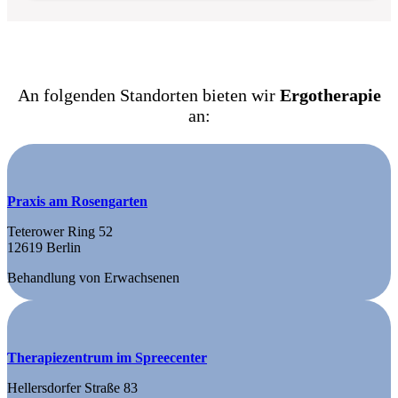
An folgenden Standorten bieten wir
Ergotherapie
an:
Praxis am Rosengarten
Teterower Ring 52
12619 Berlin
Behandlung von Erwachsenen
Therapiezentrum im Spreecenter
Hellersdorfer Straße 83