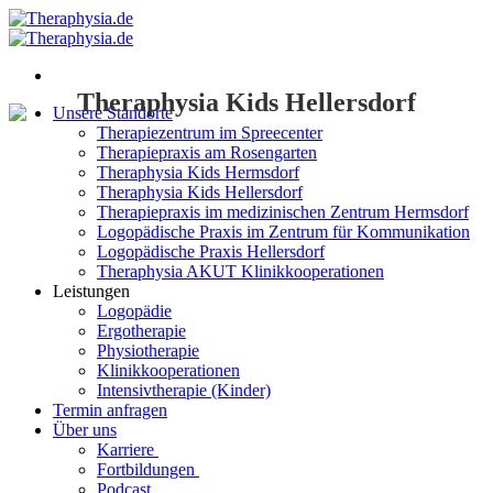
Zum
Inhalt
springen
Theraphysia Kids Hellersdorf
Unsere Standorte
Therapiezentrum im Spreecenter
Therapiepraxis am Rosengarten
Theraphysia Kids Hermsdorf
Theraphysia Kids Hellersdorf
Therapiepraxis im medizinischen Zentrum Hermsdorf
Logopädische Praxis im Zentrum für Kommunikation
Logopädische Praxis Hellersdorf
Theraphysia AKUT Klinikkooperationen
Leistungen
Logopädie
Ergotherapie
Physiotherapie
Klinikkooperationen
Intensivtherapie (Kinder)
Termin anfragen
Über uns
Karriere
Fortbildungen
Podcast