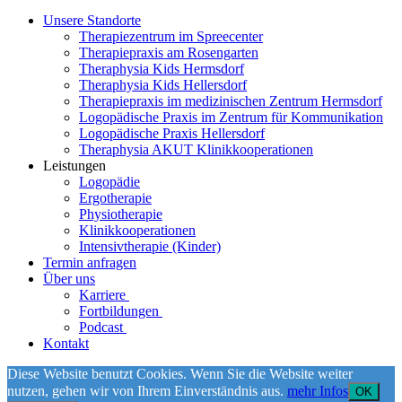
Unsere Standorte
Therapiezentrum im Spreecenter
Therapiepraxis am Rosengarten
Theraphysia Kids Hermsdorf
Theraphysia Kids Hellersdorf
Therapiepraxis im medizinischen Zentrum Hermsdorf
Logopädische Praxis im Zentrum für Kommunikation
Logopädische Praxis Hellersdorf
Theraphysia AKUT Klinikkooperationen
Leistungen
Logopädie
Ergotherapie
Physiotherapie
Klinikkooperationen
Intensivtherapie (Kinder)
Termin anfragen
Über uns
Karriere
Fortbildungen
Podcast
Kontakt
Diese Website benutzt Cookies. Wenn Sie die Website weiter
nutzen, gehen wir von Ihrem Einverständnis aus.
mehr Infos
OK