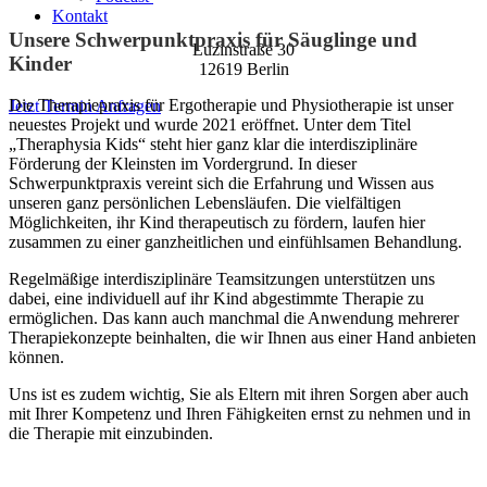
Kontakt
Unsere Schwerpunktpraxis für Säuglinge und
Luzinstraße 30
Kinder
12619 Berlin
Die Therapiepraxis für Ergotherapie und Physiotherapie ist unser
Jetzt Termin Anfragen
neuestes Projekt und wurde 2021 eröffnet. Unter dem Titel
„Theraphysia Kids“ steht hier ganz klar die interdisziplinäre
Förderung der Kleinsten im Vordergrund. In dieser
Schwerpunktpraxis vereint sich die Erfahrung und Wissen aus
unseren ganz persönlichen Lebensläufen. Die vielfältigen
Möglichkeiten, ihr Kind therapeutisch zu fördern, laufen hier
zusammen zu einer ganzheitlichen und einfühlsamen Behandlung.
Regelmäßige interdisziplinäre Teamsitzungen unterstützen uns
dabei, eine individuell auf ihr Kind abgestimmte Therapie zu
ermöglichen. Das kann auch manchmal die Anwendung mehrerer
Therapiekonzepte beinhalten, die wir Ihnen aus einer Hand anbieten
können.
Uns ist es zudem wichtig, Sie als Eltern mit ihren Sorgen aber auch
mit Ihrer Kompetenz und Ihren Fähigkeiten ernst zu nehmen und in
die Therapie mit einzubinden.