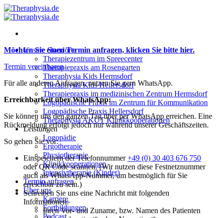
Zum
Inhalt
springen
Möchten Sie einen Termin anfragen, klicken Sie bitte hier.
Unsere Standorte
Therapiezentrum im Spreecenter
Termin vereinbaren
Therapiepraxis am Rosengarten
Theraphysia Kids Hermsdorf
Für alle anderen Anfragen, nutzen Sie gern WhatsApp.
Theraphysia Kids Hellersdorf
Therapiepraxis im medizinischen Zentrum Hermsdorf
Erreichbarkeit über WhatsApp:
Logopädische Praxis im Zentrum für Kommunikation
Logopädische Praxis Hellersdorf
Sie können uns den ganzen Tag über per WhatsApp erreichen. Eine
Theraphysia AKUT Klinikkooperationen
Rückmeldung erfolgt jedoch nur während unserer Geschäftszeiten.
Leistungen
Logopädie
So gehen Sie vor:
Ergotherapie
Physiotherapie
Einspeichern der Telefonnummer
+49 (0) 30 403 676 750
Klinikkooperationen
oder QR Code scannen. (Wir nutzen diese Festnetznummer
Intensivtherapie (Kinder)
auch als WhatsApp-Nummer, um bestmöglich für Sie
Termin anfragen
erreichbar zu sein.)
Über uns
Schreiben Sie uns eine Nachricht mit folgenden
Karriere
Informationen:
Fortbildungen
Ihren Vor- und Zuname, bzw. Namen des Patienten
Podcast