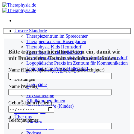
Zum
Inhalt
springen
Unsere Standorte
Therapiezentrum im Spreecenter
Therapiepraxis am Rosengarten
Theraphysia Kids Hermsdorf
Bitte tragen Sie hier Ihre Daten ein, damit wir
Theraphysia Kids Hellersdorf
Therapiepraxis im medizinischen Zentrum Hermsdorf
mit Ihnen einen Termin vereinbaren können.
Logopädische Praxis im Zentrum für Kommunikation
Logopädische Praxis Hellersdorf
Name (Hauptversicherter / Erziehungsberechtigter)
Theraphysia AKUT Klinikkooperationen
Leistungen
Logopädie
Name (Patient)
Ergotherapie
Physiotherapie
Klinikkooperationen
Geburtsdatum (Patient)
Intensivtherapie (Kinder)
Termin anfragen
Über uns
Telefonnummer
Karriere
Fortbildungen
Podcast