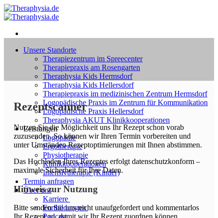
Zum
Inhalt
springen
Unsere Standorte
Therapiezentrum im Spreecenter
Therapiepraxis am Rosengarten
Theraphysia Kids Hermsdorf
Theraphysia Kids Hellersdorf
Therapiepraxis im medizinischen Zentrum Hermsdorf
Logopädische Praxis im Zentrum für Kommunikation
Rezeptscanner
Logopädische Praxis Hellersdorf
Theraphysia AKUT Klinikkooperationen
Nutzen Sie die Möglichkeit uns Ihr Rezept schon vorab
Leistungen
zuzusenden. So können wir Ihren Termin vorbereiten und
Logopädie
unter Umständen Rezeptoptimierungen mit Ihnen abstimmen.
Ergotherapie
Physiotherapie
Das Hochladen Ihres Rezeptes erfolgt datenschutzkonform –
Klinikkooperationen
maximale Sicherheit für Ihre Daten.
Intensivtherapie (Kinder)
Termin anfragen
Hinweis zur Nutzung
Über uns
Karriere
Fortbildungen
Bitte senden Sie uns nicht unaufgefordert und kommentarlos
Podcast
Ihr Rezept zu, damit wir Ihr Rezept zuordnen können.