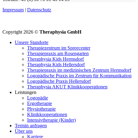
Impressum
|
Datenschutz
Copyright 2026 ©
Theraphysia GmbH
Unsere Standorte
Therapiezentrum im Spreecenter
Therapiepraxis am Rosengarten
Theraphysia Kids Hermsdorf
Theraphysia Kids Hellersdorf
Therapiepraxis im medizinischen Zentrum Hermsdorf
Logopädische Praxis im Zentrum für Kommunikation
Logopädische Praxis Hellersdorf
Theraphysia AKUT Klinikkooperationen
Leistungen
Logopädie
Ergotherapie
Physiotherapie
Klinikkooperationen
Intensivtherapie (Kinder)
Termin anfragen
Über uns
Karriere