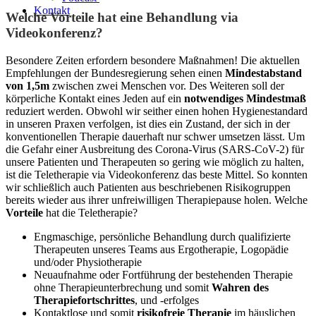
Kontakt
Welche Vorteile hat eine Behandlung via
Videokonferenz?
Besondere Zeiten erfordern besondere Maßnahmen! Die aktuellen
Empfehlungen der Bundesregierung sehen einen
Mindestabstand
von 1,5m
zwischen zwei Menschen vor. Des Weiteren soll der
körperliche Kontakt eines Jeden auf ein
notwendiges Mindestmaß
reduziert werden. Obwohl wir seither einen hohen Hygienestandard
in unseren Praxen verfolgen, ist dies ein Zustand, der sich in der
konventionellen Therapie dauerhaft nur schwer umsetzen lässt. Um
die Gefahr einer Ausbreitung des Corona-Virus (SARS-CoV-2) für
unsere Patienten und Therapeuten so gering wie möglich zu halten,
ist die Teletherapie via Videokonferenz das beste Mittel. So konnten
wir schließlich auch Patienten aus beschriebenen Risikogruppen
bereits wieder aus ihrer unfreiwilligen Therapiepause holen. Welche
Vorteile
hat die Teletherapie?
Engmaschige, persönliche Behandlung durch qualifizierte
Therapeuten unseres Teams aus Ergotherapie, Logopädie
und/oder Physiotherapie
Neuaufnahme oder Fortführung der bestehenden Therapie
ohne Therapieunterbrechung und somit
Wahren des
Therapiefortschrittes
, und -erfolges
Kontaktlose und somit
risikofreie Therapie
im häuslichen