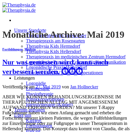
Zum
Inhalt
springen
Unsere Standorte
Monatliche Archive:
Mai 2019
Therapiezentrum im Spreecenter
Therapiepraxis am Rosengarten
Theraphysia Kids Hermsdorf
Fortbildungen
,
Medizin
Theraphysia Kids Hellersdorf
Therapiepraxis im medizinischen Zentrum Hermsdorf
Nur was gemessen wird, kann auch
Logopädische Praxis im Zentrum für Kommunikation
Logopädische Praxis Hellersdorf
verbessert werden. ⏱⏱⏱
Theraphysia AKUT Klinikkooperationen
Leistungen
Logopädie
Veröffentlicht am
27. Mai 2019
von
Jan Hollnecker
Ergotherapie
Physiotherapie
ABER WIE KÖNNEN BEHANDLUNGSERGEBNISSE IM
Klinikkooperationen
THERAPEUTISCHEN ALLTAG MIT ANGEMESSENEM
Intensivtherapie (Kinder)
AUFWAND ERHOBEN WERDEN? Mit unserer T-Rappy
Termin anfragen
Fußchallange haben wir einen Anfang gemacht und erheben die
Über uns
Fortschritte unserer kleinen Patienten, die wegen Fußfehlstellungen
Karriere
zur Einzeltherapie oder zur Fußgruppe in unser Therapiezentrum in
Fortbildungen
Hellersdorf kommen. Das Konzept dazu kommt von Claudia, die als
Podcast