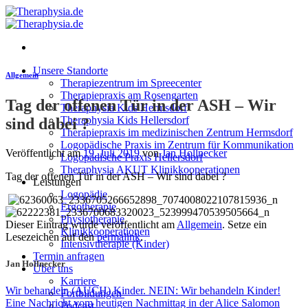
Zum
Inhalt
springen
Unsere Standorte
Allgemein
Therapiezentrum im Spreecenter
Therapiepraxis am Rosengarten
Tag der offenen Tür in der ASH – Wir
Theraphysia Kids Hermsdorf
Theraphysia Kids Hellersdorf
sind dabei ?
Therapiepraxis im medizinischen Zentrum Hermsdorf
Logopädische Praxis im Zentrum für Kommunikation
Veröffentlicht am
19. Juli 2019
von
Jan Hollnecker
Logopädische Praxis Hellersdorf
Theraphysia AKUT Klinikkooperationen
Tag der offenen Tür in der ASH – Wir sind dabei
?
Leistungen
Logopädie
Ergotherapie
Physiotherapie
Dieser Eintrag wurde veröffentlicht am
Allgemein
. Setze ein
Klinikkooperationen
Lesezeichen auf den
permalink
.
Intensivtherapie (Kinder)
Termin anfragen
Jan Hollnecker
Über uns
Karriere
Wir behandeln (AUCH) Kinder. NEIN: Wir behandeln Kinder!
Fortbildungen
Eine Nachricht vom heutigen Nachmittag in der Alice Salomon
Podcast