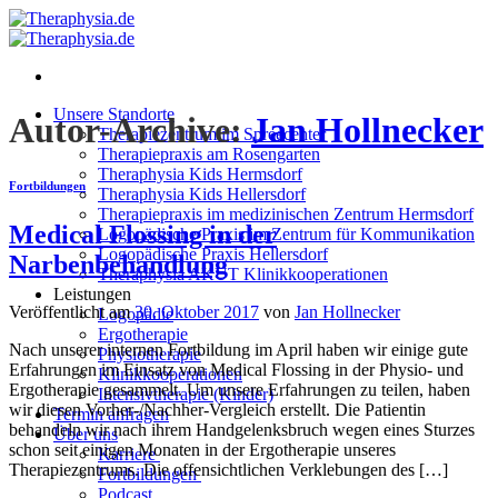
Zum
Inhalt
springen
Unsere Standorte
Autor-Archive:
Jan Hollnecker
Therapiezentrum im Spreecenter
Therapiepraxis am Rosengarten
Theraphysia Kids Hermsdorf
Fortbildungen
Theraphysia Kids Hellersdorf
Therapiepraxis im medizinischen Zentrum Hermsdorf
Medical Flossing in der
Logopädische Praxis im Zentrum für Kommunikation
Logopädische Praxis Hellersdorf
Narbenbehandlung
Theraphysia AKUT Klinikkooperationen
Leistungen
Veröffentlicht am
30. Oktober 2017
von
Jan Hollnecker
Logopädie
Ergotherapie
Nach unserer internen Fortbildung im April haben wir einige gute
Physiotherapie
Erfahrungen im Einsatz von Medical Flossing in der Physio- und
Klinikkooperationen
Ergotherapie gesammelt. Um unsere Erfahrungen zu teilen, haben
Intensivtherapie (Kinder)
wir diesen Vorher-/Nachher-Vergleich erstellt. Die Patientin
Termin anfragen
behandeln wir nach ihrem Handgelenksbruch wegen eines Sturzes
Über uns
schon seit einigen Monaten in der Ergotherapie unseres
Karriere
Therapiezentrums. Die offensichtlichen Verklebungen des […]
Fortbildungen
Podcast