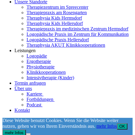
Unsere Standorte
Therapiezentrum im Spreecenter
Therapiepraxis am Rosengarten
Theraphysia Kids Hermsdorf
Theraphysia Kids Hellersdorf
Therapiepraxis im medizinischen Zentrum Hermsdorf
Logopädische Praxis im Zentrum für Kommunikation
Logopädische Praxis Hellersdorf
Theraphysia AKUT Klinikkooperationen
Leistungen
Logopädie
Ergotherapie
Physiotherapie
Klinikkooperationen
Intensivtherapie (Kinder)
Termin anfragen
Über uns
Karriere
Fortbildungen
Podcast
Kontakt
Diese Website benutzt Cookies. Wenn Sie die Website weiter
nutzen, gehen wir von Ihrem Einverständnis aus.
mehr Infos
OK
mehr Infos