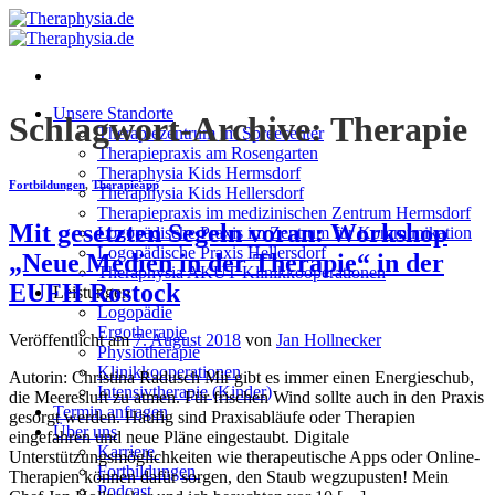
Zum
Inhalt
springen
Unsere Standorte
Schlagwort-Archive:
Therapie
Therapiezentrum im Spreecenter
Therapiepraxis am Rosengarten
Theraphysia Kids Hermsdorf
Fortbildungen
,
Therapieapp
Theraphysia Kids Hellersdorf
Therapiepraxis im medizinischen Zentrum Hermsdorf
Mit gesetzten Segeln voran: Workshop
Logopädische Praxis im Zentrum für Kommunikation
Logopädische Praxis Hellersdorf
„Neue Medien in der Therapie“ in der
Theraphysia AKUT Klinikkooperationen
EUFH Rostock
Leistungen
Logopädie
Ergotherapie
Veröffentlicht am
7. August 2018
von
Jan Hollnecker
Physiotherapie
Klinikkooperationen
Autorin: Christina Radusch Mir gibt es immer einen Energieschub,
Intensivtherapie (Kinder)
die Meeresluft zu atmen. Für frischen Wind sollte auch in den Praxis
Termin anfragen
gesorgt werden. Häufig sind Praxisabläufe oder Therapien
Über uns
eingefahren und neue Pläne eingestaubt. Digitale
Karriere
Unterstützungsmöglichkeiten wie therapeutische Apps oder Online-
Fortbildungen
Therapien können dafür sorgen, den Staub wegzupusten! Mein
Podcast