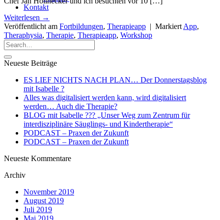
Chef Jan Hollnecker und ich besuchten vor 10 […]
Kontakt
Weiterlesen
→
Veröffentlicht am
Fortbildungen
,
Therapieapp
|
Markiert
App
,
Theraphysia
,
Therapie
,
Therapieapp
,
Workshop
Neueste Beiträge
ES LIEF NICHTS NACH PLAN… Der Donnerstagsblog
mit Isabelle ?
Alles was digitalisiert werden kann, wird digitalisiert
werden… Auch die Therapie?
BLOG mit Isabelle ??‍? „Unser Weg zum Zentrum für
interdisziplinäre Säuglings- und Kindertherapie“
PODCAST – Praxen der Zukunft
PODCAST – Praxen der Zukunft
Neueste Kommentare
Archiv
November 2019
August 2019
Juli 2019
Mai 2019