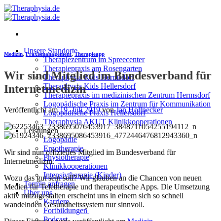
Zum
Inhalt
springen
Unsere Standorte
Medizin
,
Praxismanagement
,
Therapieapp
Therapiezentrum im Spreecenter
Therapiepraxis am Rosengarten
Wir sind Mitglied im Bundesverband für
Theraphysia Kids Hermsdorf
Theraphysia Kids Hellersdorf
Internetmedizin
Therapiepraxis im medizinischen Zentrum Hermsdorf
Logopädische Praxis im Zentrum für Kommunikation
Veröffentlicht am
19. Juli 2019
von
Jan Hollnecker
Logopädische Praxis Hellersdorf
Theraphysia AKUT Klinikkooperationen
Leistungen
Logopädie
Ergotherapie
Wir sind nun offizielles Mitglied im Bundesverband für
Physiotherapie
Internetmedizin.
Klinikkooperationen
Intensivtherapie (Kinder)
Wozu das gut sein soll? Wir glauben an die Chancen von neuen
Termin anfragen
Medien für Teletherapie und therapeutische Apps. Die Umsetzung
Über uns
aktiv mitzugestalten erscheint uns in einem sich so schnell
Karriere
wandelnden Gesundheitssystem nur sinnvoll.
Fortbildungen
Podcast