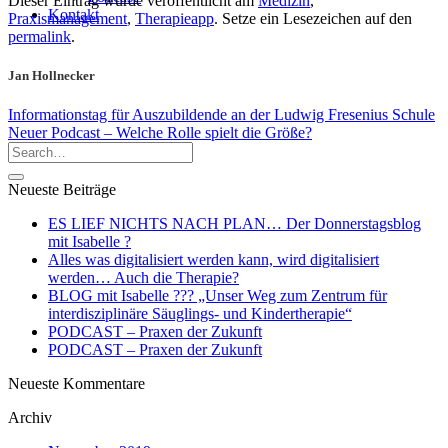
Dieser Eintrag wurde veröffentlicht am
Medizin
,
Kontakt
Praxismanagement
,
Therapieapp
. Setze ein Lesezeichen auf den
permalink
.
Jan Hollnecker
Informationstag für Auszubildende an der Ludwig Fresenius Schule
Neuer Podcast – Welche Rolle spielt die Größe?
Neueste Beiträge
ES LIEF NICHTS NACH PLAN… Der Donnerstagsblog
mit Isabelle ?
Alles was digitalisiert werden kann, wird digitalisiert
werden… Auch die Therapie?
BLOG mit Isabelle ??‍? „Unser Weg zum Zentrum für
interdisziplinäre Säuglings- und Kindertherapie“
PODCAST – Praxen der Zukunft
PODCAST – Praxen der Zukunft
Neueste Kommentare
Archiv