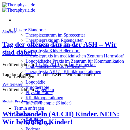
Zum
Inhalt
springen
Unsere Standorte
Allgemein
Therapiezentrum im Spreecenter
Therapiepraxis am Rosengarten
Tag der offenen Tür in der ASH – Wir
Theraphysia Kids Hermsdorf
Theraphysia Kids Hellersdorf
sind dabei ?
Therapiepraxis im medizinischen Zentrum Hermsdorf
Logopädische Praxis im Zentrum für Kommunikation
Veröffentlicht am
19. Juli 2019
von
Jan Hollnecker
Logopädische Praxis Hellersdorf
Theraphysia AKUT Klinikkooperationen
Tag der offenen Tür in der ASH – Wir sind dabei ?
Leistungen
Logopädie
Weiterlesen
→
Ergotherapie
Veröffentlicht am
Allgemein
Physiotherapie
Klinikkooperationen
Medizin
,
Praxismanagement
Intensivtherapie (Kinder)
Termin anfragen
Wir behandeln (AUCH) Kinder. NEIN:
Über uns
Karriere
Wir behandeln Kinder!
Fortbildungen
Podcast