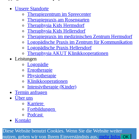
Unsere Standorte
Therapiezentrum im Spreecenter
Therapiepraxis am Rosengarten
Theraphysia Kids Hermsdorf
Theraphysia Kids Hellersdorf
Therapiepraxis im medizinischen Zentrum Hermsdorf
Logopädische Praxis im Zentrum für Kommunikation
Logopädische Praxis Hellersdorf
Theraphysia AKUT Klinikkooperationen
Leistungen
Logopädie
Ergotherapie
Physiotherapie
Klinikkooperationen
Intensivtherapie (Kinder)
Termin anfragen
Über uns
Karriere
Fortbildungen
Podcast
Kontakt
Diese Website benutzt Cookies. Wenn Sie die Website weiter
nutzen, gehen wir von Ihrem Einverständnis aus.
mehr Infos
OK