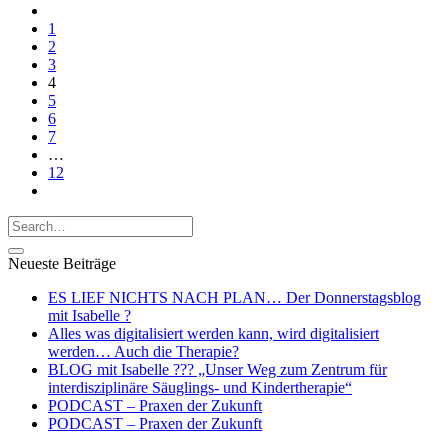
1
2
3
4
5
6
7
…
12
Neueste Beiträge
ES LIEF NICHTS NACH PLAN… Der Donnerstagsblog
mit Isabelle ?
Alles was digitalisiert werden kann, wird digitalisiert
werden… Auch die Therapie?
BLOG mit Isabelle ??‍? „Unser Weg zum Zentrum für
interdisziplinäre Säuglings- und Kindertherapie“
PODCAST – Praxen der Zukunft
PODCAST – Praxen der Zukunft